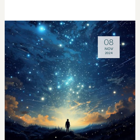
08
NOV
2024