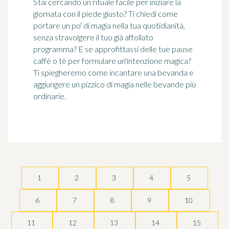
Stai cercando un rituale facile per iniziare la
giornata con il piede giusto? Ti chiedi come
portare un po' di magia nella tua quotidianità,
senza stravolgere il tuo già affollato
programma? E se approfittassi delle tue pause
caffè o tè per formulare un'intenzione magica?
Ti spiegheremo come incantare una bevanda e
aggiungere un pizzico di magia nelle bevande più
ordinarie.
1
2
3
4
5
6
7
8
9
10
11
12
13
14
15