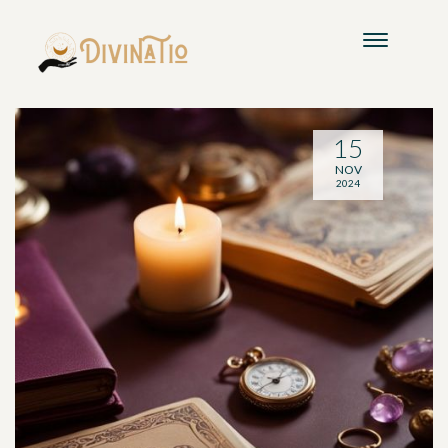
15
NOV
2024