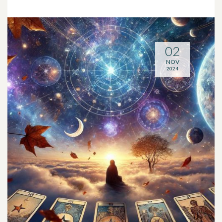
02
NOV
2024