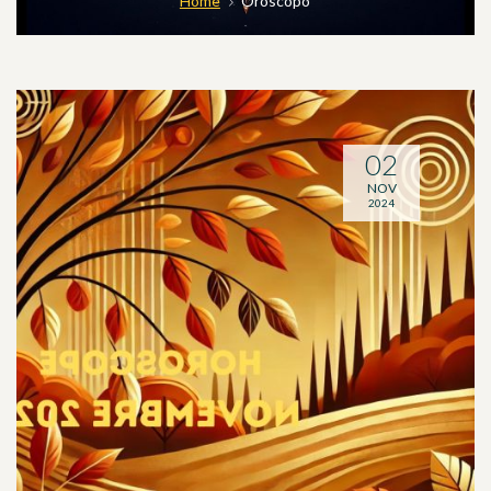
Home
Oroscopo
02
NOV
2024