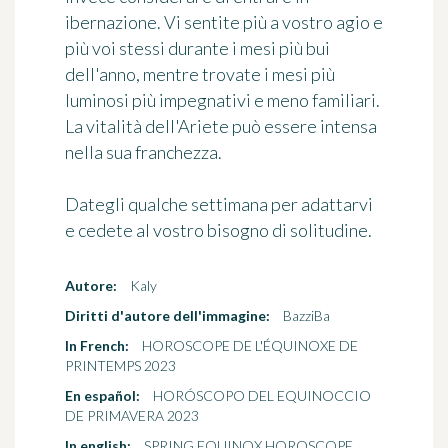
ibernazione. Vi sentite più a vostro agio e
più voi stessi durante i mesi più bui
dell'anno, mentre trovate i mesi più
luminosi più impegnativi e meno familiari.
La vitalità dell'Ariete può essere intensa
nella sua franchezza.
Dategli qualche settimana per adattarvi
e cedete al vostro bisogno di solitudine.
Autore:
Kaly
Diritti d'autore dell'immagine:
BazziBa
In French:
HOROSCOPE DE L'ÉQUINOXE DE
PRINTEMPS 2023
En español:
HORÓSCOPO DEL EQUINOCCIO
DE PRIMAVERA 2023
In english:
SPRING EQUINOX HOROSCOPE