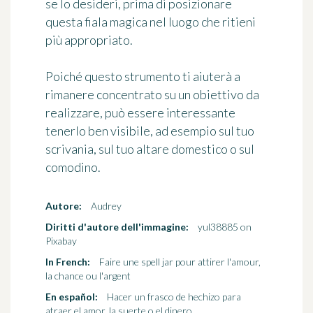
se lo desideri, prima di posizionare
questa fiala magica nel luogo che ritieni
più appropriato.
Poiché questo strumento ti aiuterà a
rimanere concentrato su un obiettivo da
realizzare, può essere interessante
tenerlo ben visibile, ad esempio sul tuo
scrivania, sul tuo altare domestico o sul
comodino.
Autore:
Audrey
Diritti d'autore dell'immagine:
yul38885 on
Pixabay
In French:
Faire une spell jar pour attirer l'amour,
la chance ou l'argent
En español:
Hacer un frasco de hechizo para
atraer el amor, la suerte o el dinero.