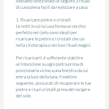
Abbiamo selezionato di seguito
3 rituali
di Luna piena
facili da realizzare a casa:
1- Ricaricare pietre o cristalli
Le notti in cui la Luna forma un cerchio
perfetto nel cielo sono ideali per
ricaricare le pietre e i cristalli che usi
nella
Litoterapia
o nei tuoi rituali magici.
Per ricaricarli, è sufficiente stabilire
un'intenzione su ogni pietra prima di
posizionarla vicino a una finestra da cui
entra la luce della luna. Il mattino
seguente, assicurati di recuperare le tue
pietre e i tuoi cristalli prima del sorgere
del sole.