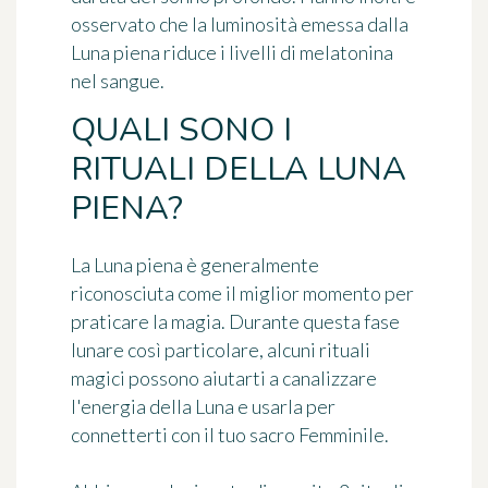
osservato che la luminosità emessa dalla
Luna piena
riduce i livelli di melatonina
nel sangue.
QUALI SONO I
RITUALI DELLA LUNA
PIENA?
La
Luna piena
è generalmente
riconosciuta come
il miglior momento per
praticare la magia
. Durante questa fase
lunare così particolare, alcuni rituali
magici possono aiutarti a canalizzare
l'energia della Luna e usarla per
connetterti con il tuo sacro
Femminile
.