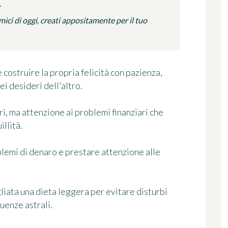
ci di oggi, creati appositamente per il tuo
e costruire la propria felicità con pazienza,
i desideri dell'altro.
tri, ma attenzione ai problemi finanziari che
llità.
blemi di denaro e prestare attenzione alle
gliata una dieta leggera per evitare disturbi
luenze astrali.