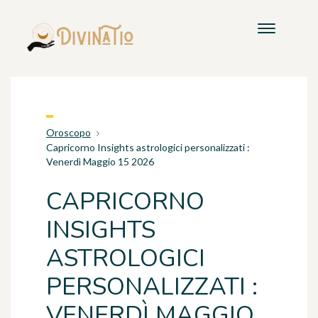
Oroscopo
Capricorno Insights astrologici personalizzati :
Venerdì Maggio 15 2026
CAPRICORNO
INSIGHTS
ASTROLOGICI
PERSONALIZZATI :
VENERDÌ MAGGIO