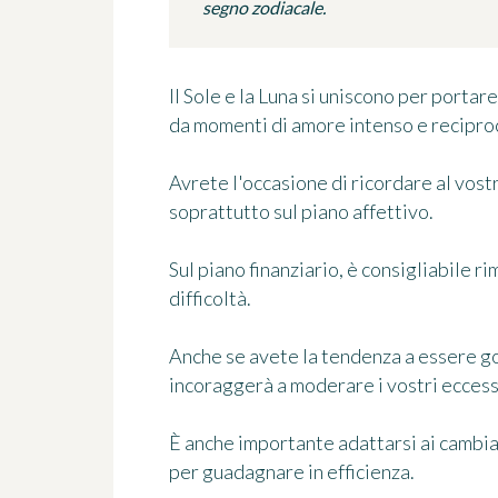
segno zodiacale.
Il Sole e la Luna si uniscono per porta
da momenti di amore intenso e recipro
Avrete l'occasione di ricordare al vos
soprattutto sul piano affettivo.
Sul piano finanziario, è consigliabile ri
difficoltà.
Anche se avete la tendenza a essere gol
incoraggerà a moderare i vostri eccessi 
È anche importante adattarsi ai cambia
per guadagnare in efficienza.