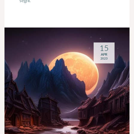
segni.
15
APR
2023