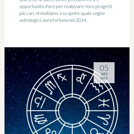
opportunità d'oro per realizzare i loro progetti
più cari. Vi invitiamo a scoprire quale segno
astrologico avrà fortuna nel 2024.
05
OTT
2023