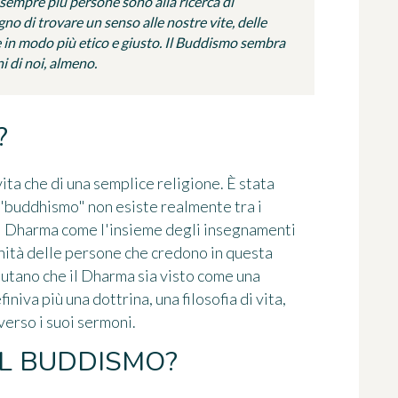
sempre più persone sono alla ricerca di
no di trovare un senso alle nostre vite, delle
e in modo più etico e giusto. Il Buddismo sembra
 di noi, almeno.
?
i vita che di una semplice religione. È stata
e "buddhismo" non esiste realmente tra i
el Dharma come l'insieme degli insegnamenti
ità delle persone che credono in questa
fiutano che il Dharma sia visto come una
niva più una dottrina, una filosofia di vita,
verso i suoi sermoni.
IL BUDDISMO?