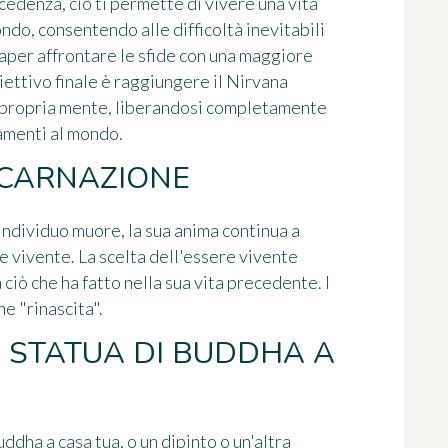
cedenza, ciò ti permette di vivere una vita
ndo, consentendo alle difficoltà inevitabili
i saper affrontare le sfide con una maggiore
ettivo finale è raggiungere il Nirvana
a propria mente, liberandosi completamente
camenti al mondo.
NCARNAZIONE
individuo muore, la sua anima continua a
re vivente. La scelta dell'essere vivente
ciò che ha fatto nella sua vita precedente. I
ne "rinascita".
 STATUA DI BUDDHA A
ddha a casa tua, o un dipinto o un'altra