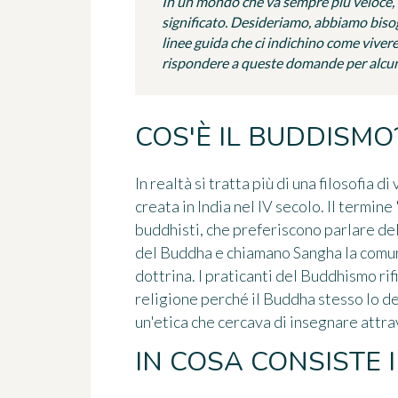
In un mondo che va sempre più veloce, 
significato. Desideriamo, abbiamo bisog
linee guida che ci indichino come viver
rispondere a queste domande per alcuni
COS'È IL BUDDISMO
In realtà si tratta più di una filosofia d
creata in India nel IV secolo. Il termin
buddhisti, che preferiscono parlare d
del Buddha e chiamano Sangha la comun
dottrina. I praticanti del Buddhismo ri
religione perché il Buddha stesso lo defi
un'etica che cercava di insegnare attra
IN COSA CONSISTE 