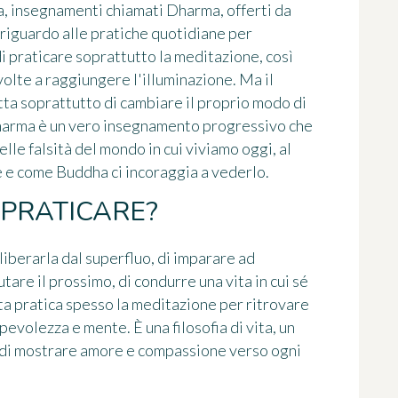
ita, insegnamenti chiamati Dharma, offerti da
iguardo alle pratiche quotidiane per
di praticare soprattutto la meditazione, così
olte a raggiungere l'illuminazione. Ma il
tta soprattutto di cambiare il proprio modo di
 Dharma è un vero insegnamento progressivo che
elle falsità del mondo in cui viviamo oggi, al
è e come Buddha ci incoraggia a vederlo.
PRATICARE?
i liberarla dal superfluo, di imparare ad
tare il prossimo, di condurre una vita in cui sé
sta pratica spesso la meditazione per ritrovare
evolezza e mente. È una filosofia di vita, un
, di mostrare amore e compassione verso ogni