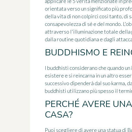
applicare le 5 verità menzionate in pre
orientata verso un significato più profo
della vita di non colpirci così tanto, d
consapevolezza di sé e del mondo. L'obi
attraverso l'illuminazione totale dell
dalla routine quotidiana e dagli attac
BUDDHISMO E REI
I buddhisti considerano che quando un 
esistere e si reincarna in un altro esse
successivo dipenderà dal suo karma, da 
buddhisti utilizzano più spesso il termi
PERCHÉ AVERE UNA
CASA?
Puoi scegliere di avere una statua di Bu