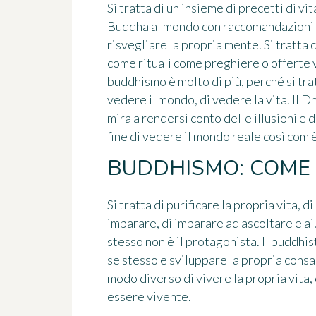
Si tratta di un insieme di precetti di v
Buddha al mondo con raccomandazioni r
risvegliare la propria mente. Si tratta 
come rituali come preghiere o offerte v
buddhismo è molto di più, perché si tra
vedere il mondo, di vedere la vita. Il
mira a rendersi conto delle illusioni e d
fine di vedere il mondo reale così com'
BUDDHISMO: COME 
Si tratta di purificare la propria vita, d
imparare, di imparare ad ascoltare e aiu
stesso non è il protagonista. Il buddhi
se stesso e sviluppare la propria consap
modo diverso di vivere la propria vita
essere vivente.