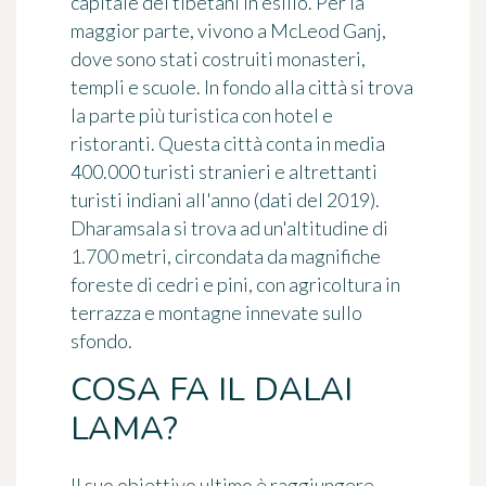
capitale dei tibetani in esilio. Per la
maggior parte, vivono a McLeod Ganj,
dove sono stati costruiti monasteri,
templi e scuole. In fondo alla città si trova
la parte più turistica con hotel e
ristoranti. Questa città conta in media
400.000 turisti stranieri e altrettanti
turisti indiani all'anno (dati del 2019).
Dharamsala si trova ad un'altitudine di
1.700 metri, circondata da magnifiche
foreste di cedri e pini, con agricoltura in
terrazza e montagne innevate sullo
sfondo.
COSA FA IL DALAI
LAMA?
Il suo obiettivo ultimo è raggiungere