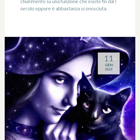
chiarimento su una funzione che esiste fin dal I
secolo eppure è abbastanza sconosciuta.
11
GEN
2023