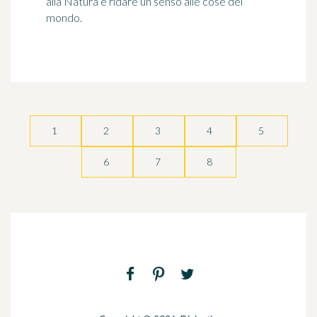
alla Natura e ridare un senso alle cose del
mondo.
1
2
3
4
5
6
7
8