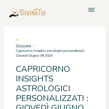
Oroscopo
Capricorno Insights astrologici personalizzati :
Giovedì Giugno 04 2026
CAPRICORNO
INSIGHTS
ASTROLOGICI
PERSONALIZZATI :
GIOVEDÌ GIUGNO