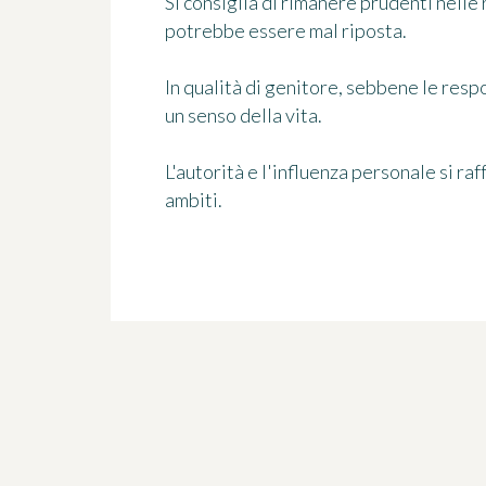
Si consiglia di rimanere prudenti nelle 
potrebbe essere mal riposta.
In qualità di genitore, sebbene le resp
un senso della vita.
L'autorità e l'influenza personale si ra
ambiti.