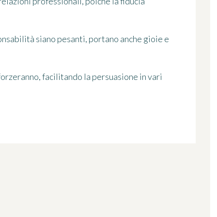
relazioni professionali, poiché la fiducia
onsabilità siano pesanti, portano anche gioie e
fforzeranno, facilitando la persuasione in vari