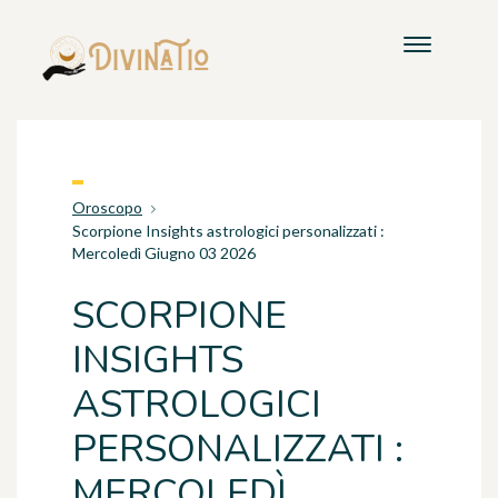
Oroscopo
Scorpione Insights astrologici personalizzati :
Mercoledì Giugno 03 2026
SCORPIONE
INSIGHTS
ASTROLOGICI
PERSONALIZZATI :
MERCOLEDÌ