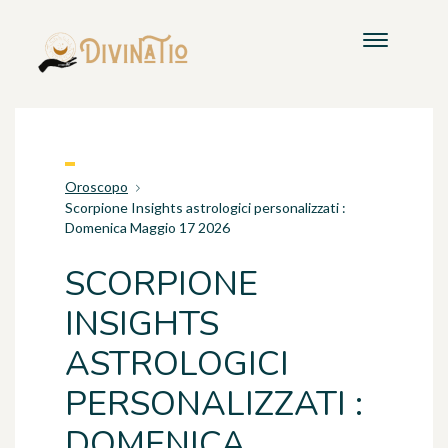
Oroscopo
Scorpione Insights astrologici personalizzati :
Domenica Maggio 17 2026
SCORPIONE
INSIGHTS
ASTROLOGICI
PERSONALIZZATI :
DOMENICA